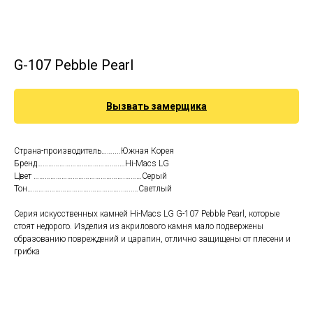
G-107 Pebble Pearl
Вызвать замерщика
Страна-производитель……....Южная Корея
Бренд………………………………….….…Hi-Macs LG
Цвет ………………………………………….………Серый
Тон…………………………….……………..…..…Светлый
Серия искусственных камней Hi-Macs LG G-107 Pebble Pearl, которые
стоят недорого. Изделия из акрилового камня мало подвержены
образованию повреждений и царапин, отлично защищены от плесени и
грибка