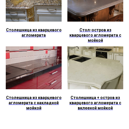
Столешница из кварцевого
Стол-остров из
агломерата
кварцевого агломерата с
мойкой
Столешница из кварцевого
Столешница + остров из
агломерата с накладной
кварцевого агломерата с
мойкой
вклееной мойкой